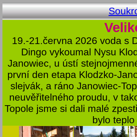
Soukr
Veli
19.-21.června 2026 voda s D
Dingo vykoumal Nysu Klodz
Janowiec, u ústí stejnojmenn
první den etapa Klodzko-Jano
slejvák, a ráno Janowiec-To
neuvěřitelného proudu, v tak
Topole jsme si dali malé zpestř
bylo teplo