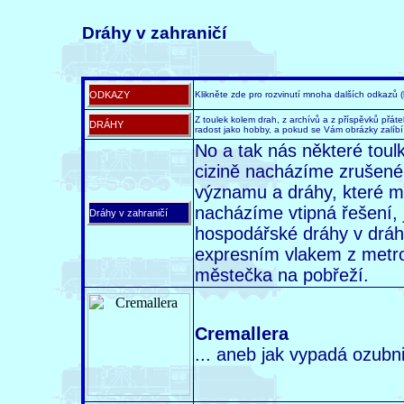
Dráhy v zahraničí
ODKAZY
Klikněte zde pro rozvinutí mnoha dalších odkazů 
Z toulek kolem drah, z archívů a z příspěvků přátel
DRÁHY
radost jako hobby, a pokud se Vám obrázky zalíbí
No a tak nás některé toulk
cizině nacházíme zrušené
významu a dráhy, které ma
nacházíme vtipná řešení, 
Dráhy v zahraničí
hospodářské dráhy v dráhy 
expresním vlakem z metr
městečka na pobřeží.
Cremallera
... aneb jak vypadá ozubn