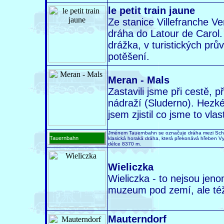
le petit train jaune
Ze stanice Villefranche V
dráha do Latour de Carol. 
drážka, v turistických prův
potěšení.
Meran - Mals
Zastavili jsme při cestě, p
nádraží (Sluderno). Hezké
jsem zjistil co jsme to vlast
Jménem Tauernbahn se označuje dráha mezi Schwar
Tauernbahn
klasická horaká dráha, která překonává hřeben V
délce 8370 m.
Wieliczka
Wieliczka - to nejsou jen
muzeum pod zemí, ale též
Mauterndorf