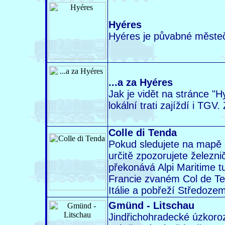
Hyéres
Hyéres je půvabné městečk
...a za Hyéres
Jak je vidět na stránce "
lokální trati zajíždí i TGV.
Colle di Tenda
Pokud sledujete na mapě s
určitě zpozorujete železn
překonává Alpi Maritime 
Francie zvaném Col de Te
Itálie a pobřeží Středoze
Gmünd - Litschau
Jindřichohradecké úzkoroz