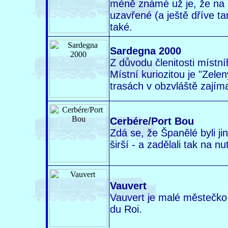
méně známé už je, že na 
uzavřené (a ještě dříve 
také.
Sardegna 2000
Z důvodu členitosti místn
Místní kuriozitou je "Zelen
trasách v obzvláště zajím
Cerbére/Port Bou
Zdá se, že Španělé byli jin
širší - a zadělali tak na n
Vauvert
Vauvert je malé městečko
du Roi.