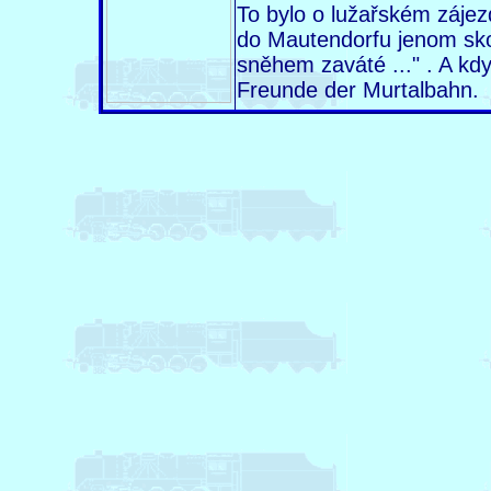
To bylo o lužařském záje
do Mautendorfu jenom skok
sněhem zaváté ..." . A kdy
Freunde der Murtalbahn.